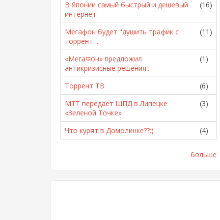
В Японии самый быстрый и дешевый
(16)
интернет
Мегафон будет "душить трафик с
(11)
торрент-...
«МегаФон» предложил
(1)
антикризисные решения...
Торрент ТВ
(6)
МТТ передает ШПД в Липецке
(3)
«Зеленой Точке»
Что курят в Домолинке??:)
(4)
больше