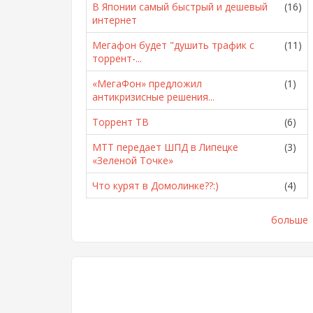
В Японии самый быстрый и дешевый
(16)
интернет
Мегафон будет "душить трафик с
(11)
торрент-...
«МегаФон» предложил
(1)
антикризисные решения...
Торрент ТВ
(6)
МТТ передает ШПД в Липецке
(3)
«Зеленой Точке»
Что курят в Домолинке??:)
(4)
больше