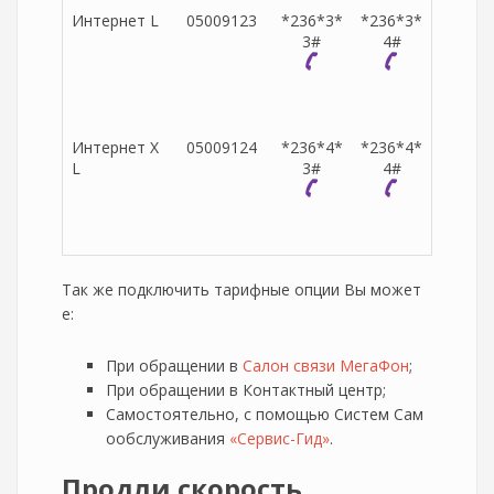
Интернет L
05009123
*236*3*
*236*3*
3#
4#
Интернет X
05009124
*236*4*
*236*4*
L
3#
4#
Так же подключить тарифные опции Вы может
е:
При обращении в
Салон связи МегаФон
;
При обращении в Контактный центр;
Самостоятельно, с помощью Систем Сам
ообслуживания
«Сервис-Гид»
.
Продли скорость