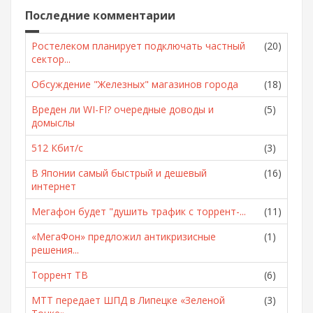
Последние комментарии
Ростелеком планирует подключать частный
(20)
сектор...
Обсуждение "Железных" магазинов города
(18)
Вреден ли WI-FI? очередные доводы и
(5)
домыслы
512 Кбит/с
(3)
В Японии самый быстрый и дешевый
(16)
интернет
Мегафон будет "душить трафик с торрент-...
(11)
«МегаФон» предложил антикризисные
(1)
решения...
Торрент ТВ
(6)
МТТ передает ШПД в Липецке «Зеленой
(3)