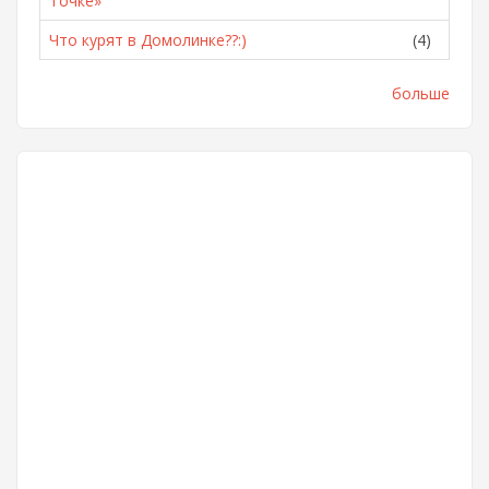
Точке»
Что курят в Домолинке??:)
(4)
больше