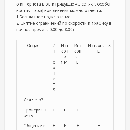
о интернета в 3G и грядущих 4G сетях.К особен
ностям тарифной линейки можно отнести:
1.Бесплатное подключение
2. Снятие ограничений по скорости и трафику в
ночное время (с 0:00 до 8:00)
Опция
И
Инт
Инт
Интернет X
н
ерн
ерн
L
т
е
ет
е
т M
L
р
н
е
т
S
Для чего?
Проверка п
+
+
+
+
очты
Общение в
+
+
+
+