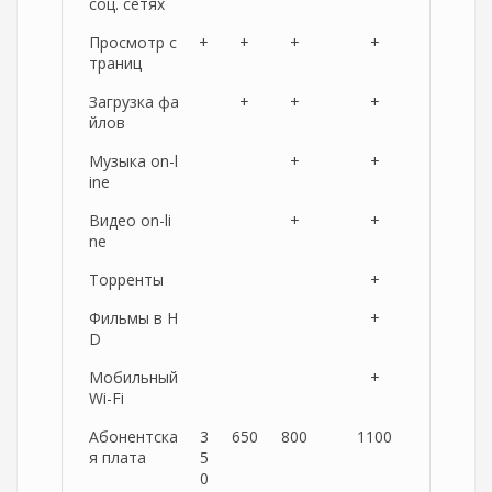
соц. сетях
Просмотр с
+
+
+
+
траниц
Загрузка фа
+
+
+
йлов
Музыка on-l
+
+
ine
Видео on-li
+
+
ne
Торренты
+
Фильмы в H
+
D
Мобильный
+
Wi-Fi
Абонентска
3
650
800
1100
я плата
5
0