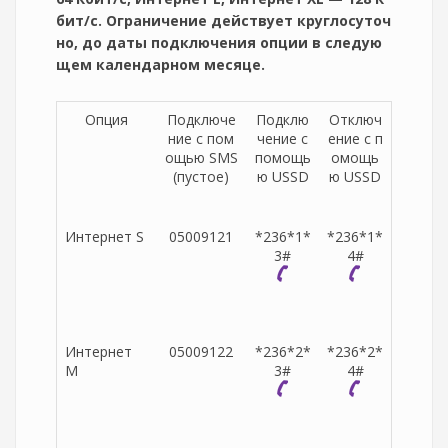
бит/с. Ограничение действует круглосуточ
но, до даты подключения опции в следую
щем календарном месяце.
Опция
Подключе
Подклю
Отключ
ние с пом
чение с
ение с п
ощью SMS
помощь
омощь
(пустое)
ю USSD
ю USSD
Интернет S
05009121
*236*1*
*236*1*
3#
4#
Интернет
05009122
*236*2*
*236*2*
M
3#
4#