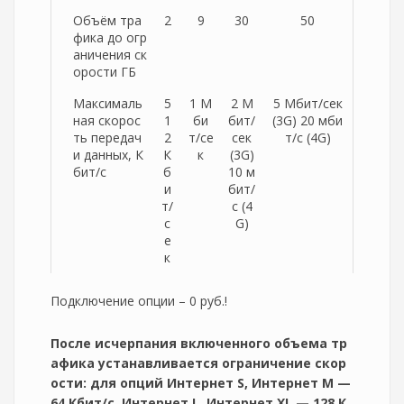
Объём тра
2
9
30
50
фика до огр
аничения ск
орости ГБ
Максималь
5
1 М
2 М
5 Мбит/сек
ная скорос
1
би
бит/
(3G) 20 мби
ть передач
2
т/се
сек
т/с (4G)
и данных, К
К
к
(3G)
бит/с
б
10 м
и
бит/
т/
с (4
с
G)
е
к
Подключение опции – 0 руб.!
После исчерпания включенного объема тр
афика устанавливается ограничение скор
ости: для опций Интернет S, Интернет M —
64 Кбит/с, Интернет L, Интернет XL — 128 К