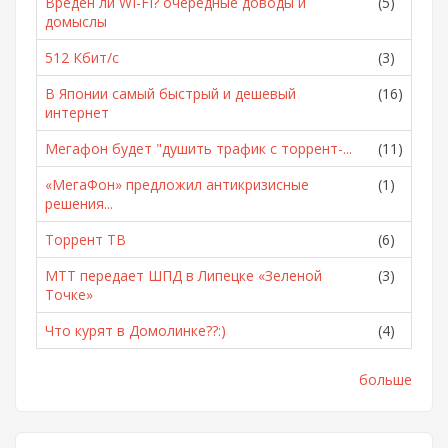
Вреден ли WI-FI? очередные доводы и
(5)
домыслы
512 Кбит/с
(3)
В Японии самый быстрый и дешевый
(16)
интернет
Мегафон будет "душить трафик с торрент-...
(11)
«МегаФон» предложил антикризисные
(1)
решения...
Торрент ТВ
(6)
МТТ передает ШПД в Липецке «Зеленой
(3)
Точке»
Что курят в Домолинке??:)
(4)
больше