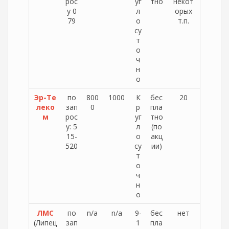
рос
уг
тно
некот
у 0
л
орых
79
о
т.п.
су
т
о
ч
н
о
Эр-Те
по
800
1000
К
бес
20
леко
зап
0
р
пла
м
рос
уг
тно
у: 5
л
(по
15-
о
акц
520
су
ии)
т
о
ч
н
о
ЛМС
по
n/a
n/a
9-
бес
нет
(Липец
зап
1
пла