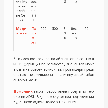
кие Му
рос
8
тно
льтим
у: 7
едийн
9-9
ые Сет
9-9
и)
0
Меди
По
500
500
8-
бес
50
асеть
см
2
пла
от
0
тно
рет
ь
* Примерное количество абонентов - частных л
иц. Информация по количеству абонентов може
т быть не совсем точной, т.к. провайдеры предп
очитают не афишировать величину своей "абон
ентской базы".
Домолинк
также предоставляет услуги по техн
ологии ADSL. В данном случае при подключении
будет необходима телефонная линия.