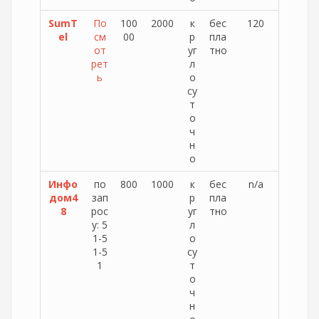
SumT
По
100
2000
к
бес
120
el
см
00
р
пла
от
уг
тно
рет
л
ь
о
су
т
о
ч
н
о
Инфо
по
800
1000
к
бес
n/a
дом4
зап
р
пла
8
рос
уг
тно
у: 5
л
1-5
о
1-5
су
1
т
о
ч
н