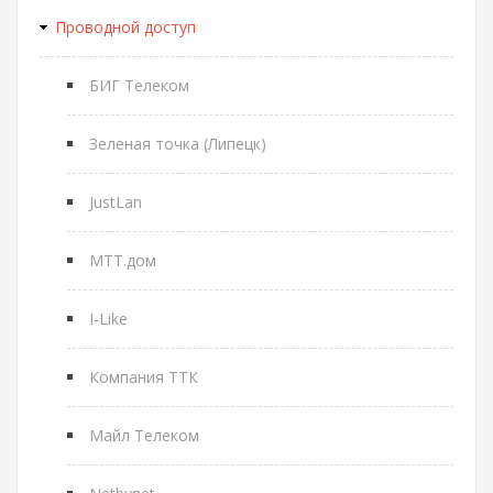
Проводной доступ
БИГ Телеком
Зеленая точка (Липецк)
JustLan
МТТ.дом
I-Like
Компания ТТК
Майл Телеком