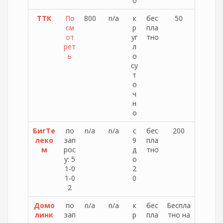
о
ТТК
По
800
n/a
к
бес
50
см
р
пла
от
уг
тно
рет
л
ь
о
су
т
о
ч
н
о
БигТе
по
n/a
n/a
с
бес
200
леко
зап
9
пла
м
рос
д
тно
у: 5
о
1-0
2
1-0
0
2
Домо
по
n/a
n/a
к
бес
Беспла
линк
зап
р
пла
тно на