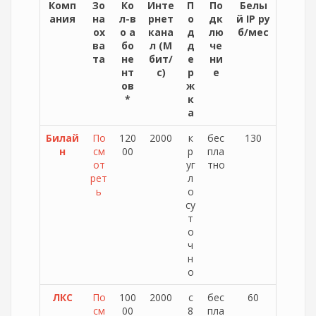
Комп
Зо
Ко
Инте
П
По
Белы
ания
на
л-в
рнет
о
дк
й IP ру
ох
о а
кана
д
лю
б/мес
ва
бо
л (М
д
че
та
не
бит/
е
ни
нт
с)
р
е
ов
ж
*
к
а
Билай
По
120
2000
к
бес
130
н
см
00
р
пла
от
уг
тно
рет
л
ь
о
су
т
о
ч
н
о
ЛКС
По
100
2000
с
бес
60
см
00
8
пла