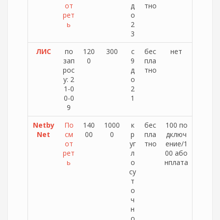
от
д
тно
рет
о
ь
2
3
ЛИС
по
120
300
с
бес
нет
зап
0
9
пла
рос
д
тно
у: 2
о
1-0
2
0-0
1
9
Netby
По
140
1000
к
бес
100 по
Net
см
00
0
р
пла
дключ
от
уг
тно
ение/1
рет
л
00 або
ь
о
нплата
су
т
о
ч
н
о