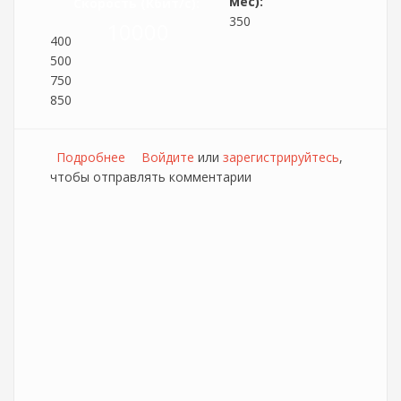
мес):
Скорость (Кбит/c):
350
10000
400
500
750
850
Подробнее
о Провайдер зелёная точка (Г.Елец)
Войдите
или
зарегистрируйтесь
,
чтобы отправлять комментарии
увеличивает скорости на тарифных планах