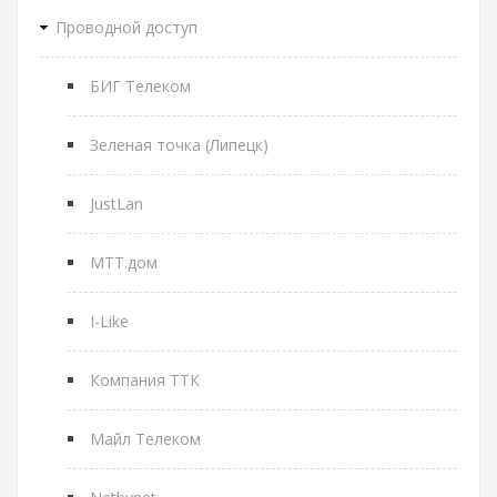
Проводной доступ
БИГ Телеком
Зеленая точка (Липецк)
JustLan
МТТ.дом
I-Like
Компания ТТК
Майл Телеком