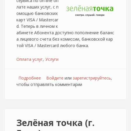
сервиса по on-line оп
лате наших услуг, с п
омощью банковских
карт VISA / Mastercar
d. Теперь в личном к
абинете Абонента доступно пополнение баланс
а лицевого счета без комиссии, банковской кар
той VISA / Mastercard любого банка.
Оплата услуг
Услуги
Подробнее
о Абоненты Зелёной точки в Ельце смогут
Войдите
или
зарегистрируйтесь
,
чтобы отправлять комментарии
оплачивать услуги банковской картой
Зелёная точка (г.