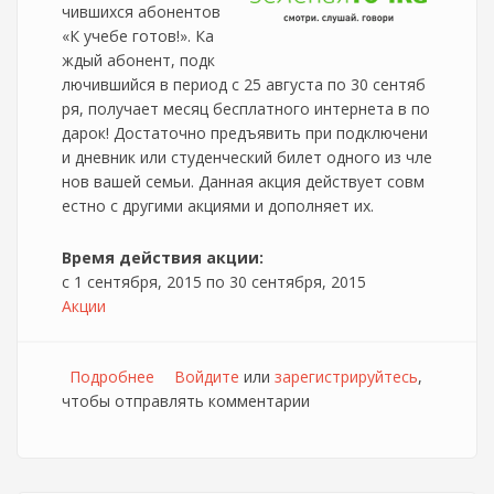
чившихся абонентов
«К учебе готов!». Ка
ждый абонент, подк
лючившийся в период с 25 августа по 30 сентяб
ря, получает месяц бесплатного интернета в по
дарок! Достаточно предъявить при подключени
и дневник или студенческий билет одного из чле
нов вашей семьи. Данная акция действует совм
естно с другими акциями и дополняет их.
Время действия акции:
с
1 сентября, 2015
по
30 сентября, 2015
Акции
Подробнее
о Акция "К учёбе готов" от провайдера
Войдите
или
зарегистрируйтесь
,
чтобы отправлять комментарии
Зелёная точка (г.Елец)