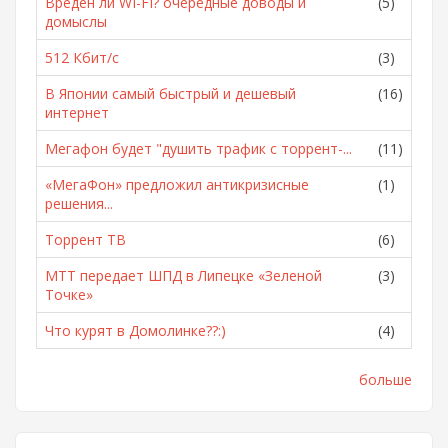
Вреден ли WI-FI? очередные доводы и
(5)
домыслы
512 Кбит/с
(3)
В Японии самый быстрый и дешевый
(16)
интернет
Мегафон будет "душить трафик с торрент-...
(11)
«МегаФон» предложил антикризисные
(1)
решения...
Торрент ТВ
(6)
МТТ передает ШПД в Липецке «Зеленой
(3)
Точке»
Что курят в Домолинке??:)
(4)
больше