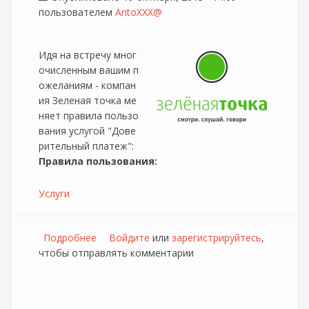
пользователем
AntoXXX@
Идя на встречу мног
очисленным вашим п
ожеланиям - компан
ия Зеленая точка ме
няет правила пользо
вания услугой "Дове
рительный платеж":
Правила пользования:
Услуги
Подробнее
о Зелёная точка (Елец) изменяет условия
Войдите
или
зарегистрируйтесь
,
чтобы отправлять комментарии
предоставления услуги "Доверительный
платёж"