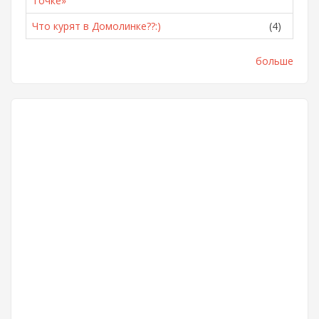
Точке»
Что курят в Домолинке??:)
(4)
больше