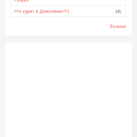
Точке»
Что курят в Домолинке??:)
(4)
больше