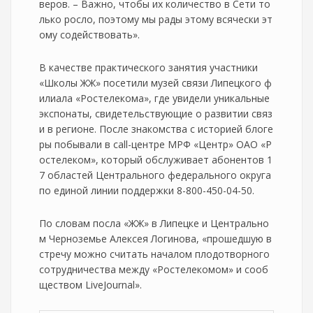
веров. – Важно, чтобы их количество в Сети то
лько росло, поэтому мы рады этому всячески эт
ому содействовать».
В качестве практического занятия участники
«Школы ЖЖ» посетили музей связи Липецкого ф
илиала «Ростелекома», где увидели уникальные
экспонаты, свидетельствующие о развитии связ
и в регионе. После знакомства с историей блоге
ры побывали в call-центре МРФ «Центр» ОАО «Р
остелеком», который обслуживает абонентов 1
7 областей Центрального федерального округа
по единой линии поддержки 8-800-450-04-50.
По словам посла «ЖЖ» в Липецке и Центрально
м Черноземье Алексея Логинова, «прошедшую в
стречу можно считать началом плодотворного
сотрудничества между «Ростелекомом» и сооб
ществом LiveJournal».