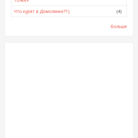
Точке»
Что курят в Домолинке??:)
(4)
больше