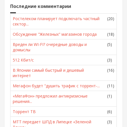
Последние комментарии
Ростелеком планирует подключать частный
(20)
сектор...
Обсуждение "Железных" магазинов города
(18)
Вреден ли WI-FI? очередные доводы и
(5)
домыслы
512 Кбит/с
(3)
В Японии самый быстрый и дешевый
(16)
интернет
Мегафон будет "душить трафик с торрент-...
(11)
«МегаФон» предложил антикризисные
(1)
решения...
Торрент ТВ
(6)
МТТ передает ШПД в Липецке «Зеленой
(3)