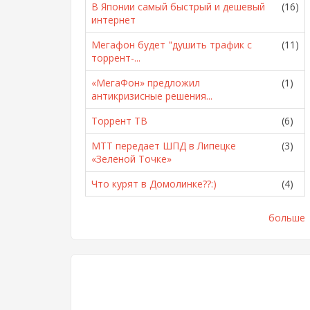
В Японии самый быстрый и дешевый
(16)
интернет
Мегафон будет "душить трафик с
(11)
торрент-...
«МегаФон» предложил
(1)
антикризисные решения...
Торрент ТВ
(6)
МТТ передает ШПД в Липецке
(3)
«Зеленой Точке»
Что курят в Домолинке??:)
(4)
больше