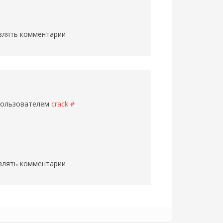
влять комментарии
 пользователем
crack
#
влять комментарии