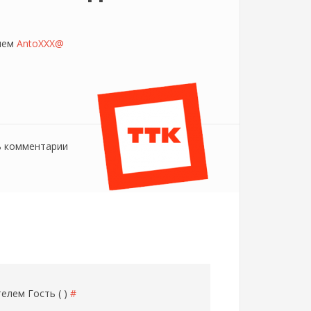
елем
AntoXXX@
ь комментарии
ателем
Гость ( )
#