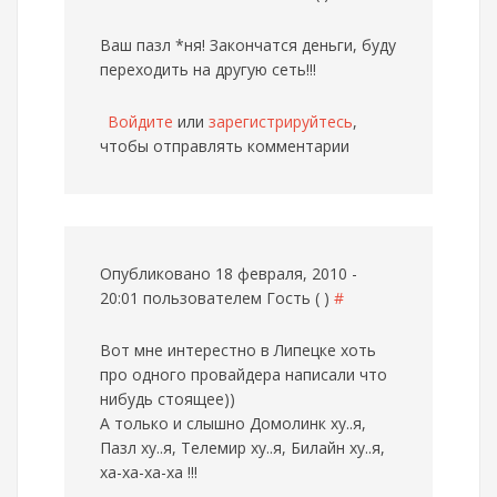
Ваш пазл *ня! Закончатся деньги, буду
переходить на другую сеть!!!
Войдите
или
зарегистрируйтесь
,
чтобы отправлять комментарии
Опубликовано 18 февраля, 2010 -
20:01 пользователем
Гость ( )
#
Вот мне интерестно в Липецке хоть
про одного провайдера написали что
нибудь стоящее))
А только и слышно Домолинк ху..я,
Пазл ху..я, Телемир ху..я, Билайн ху..я,
ха-ха-ха-ха !!!