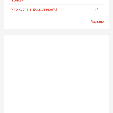
Точке»
Что курят в Домолинке??:)
(4)
больше