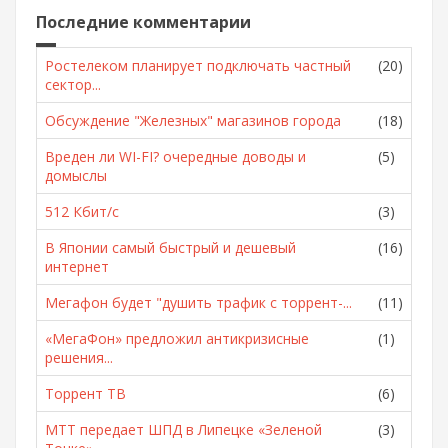
Последние комментарии
Ростелеком планирует подключать частный
(20)
сектор...
Обсуждение "Железных" магазинов города
(18)
Вреден ли WI-FI? очередные доводы и
(5)
домыслы
512 Кбит/с
(3)
В Японии самый быстрый и дешевый
(16)
интернет
Мегафон будет "душить трафик с торрент-...
(11)
«МегаФон» предложил антикризисные
(1)
решения...
Торрент ТВ
(6)
МТТ передает ШПД в Липецке «Зеленой
(3)