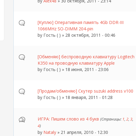
by
Alex48
» 30 октября, 2011 - 23:14
[Куплю] Оперативная память 4Gb DDR-III
1066MHz SO-DIMM 204-pin
by
Гость ( )
» 28 октября, 2011 - 00:46
[Обменяю] беспроводную клавиатуру Logitech
K350 на проводную клавиатуру Apple
by
Гость ( )
» 18 июня, 2011 - 23:06
[Продам/обменяю] Скутер suzuki address v100
by
Гость ( )
» 18 января, 2011 - 01:28
ИГРА: Пишем слово из 4 букв
(Страницы:
1
,
2
,
3
,
4
)
by
Nataly
» 21 апреля, 2010 - 12:30