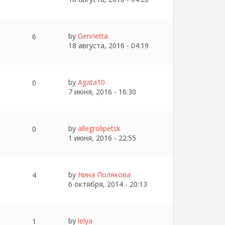
by
Genrietta
6
18 августа, 2016 - 04:19
by
Agata10
0
7 июня, 2016 - 16:30
by
allegrolipetsk
0
1 июня, 2016 - 22:55
by
Нина Полякова
4
6 октября, 2014 - 20:13
by
lelya
1