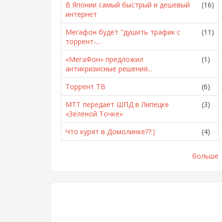
В Японии самый быстрый и дешевый
(16)
интернет
Мегафон будет "душить трафик с
(11)
торрент-...
«МегаФон» предложил
(1)
антикризисные решения...
Торрент ТВ
(6)
МТТ передает ШПД в Липецке
(3)
«Зеленой Точке»
Что курят в Домолинке??:)
(4)
больше