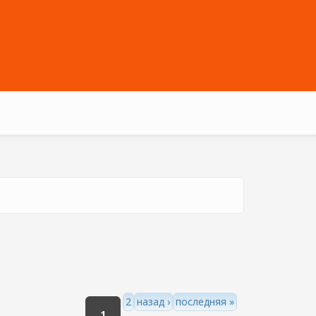
2
назад ›
последняя »
1