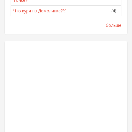
Точке»
Что курят в Домолинке??:)
(4)
больше