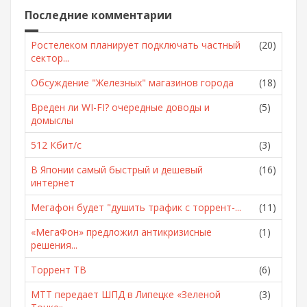
Последние комментарии
Ростелеком планирует подключать частный
(20)
сектор...
Обсуждение "Железных" магазинов города
(18)
Вреден ли WI-FI? очередные доводы и
(5)
домыслы
512 Кбит/с
(3)
В Японии самый быстрый и дешевый
(16)
интернет
Мегафон будет "душить трафик с торрент-...
(11)
«МегаФон» предложил антикризисные
(1)
решения...
Торрент ТВ
(6)
МТТ передает ШПД в Липецке «Зеленой
(3)