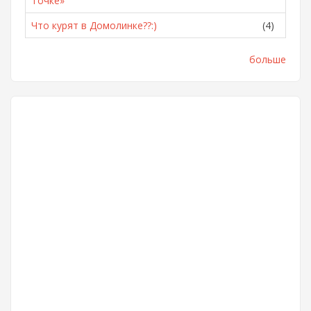
Точке»
Что курят в Домолинке??:)
(4)
больше