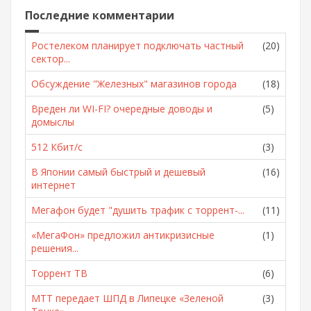
Последние комментарии
Ростелеком планирует подключать частный
(20)
сектор...
Обсуждение "Железных" магазинов города
(18)
Вреден ли WI-FI? очередные доводы и
(5)
домыслы
512 Кбит/с
(3)
В Японии самый быстрый и дешевый
(16)
интернет
Мегафон будет "душить трафик с торрент-...
(11)
«МегаФон» предложил антикризисные
(1)
решения...
Торрент ТВ
(6)
МТТ передает ШПД в Липецке «Зеленой
(3)