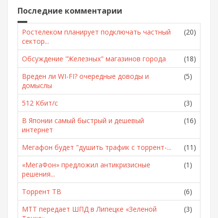
Последние комментарии
Ростелеком планирует подключать частный
(20)
сектор...
Обсуждение "Железных" магазинов города
(18)
Вреден ли WI-FI? очередные доводы и
(5)
домыслы
512 Кбит/с
(3)
В Японии самый быстрый и дешевый
(16)
интернет
Мегафон будет "душить трафик с торрент-...
(11)
«МегаФон» предложил антикризисные
(1)
решения...
Торрент ТВ
(6)
МТТ передает ШПД в Липецке «Зеленой
(3)