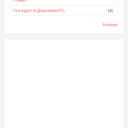
Точке»
Что курят в Домолинке??:)
(4)
больше