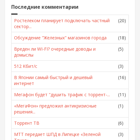
Последние комментарии
Ростелеком планирует подключать частный
(20)
сектор...
Обсуждение "Железных" магазинов города
(18)
Вреден ли WI-FI? очередные доводы и
(5)
домыслы
512 Кбит/с
(3)
В Японии самый быстрый и дешевый
(16)
интернет
Мегафон будет "душить трафик с торрент-...
(11)
«МегаФон» предложил антикризисные
(1)
решения...
Торрент ТВ
(6)
МТТ передает ШПД в Липецке «Зеленой
(3)