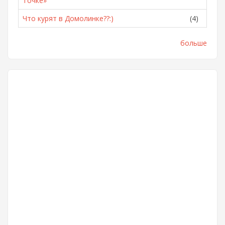
Точке»
Что курят в Домолинке??:)
(4)
больше