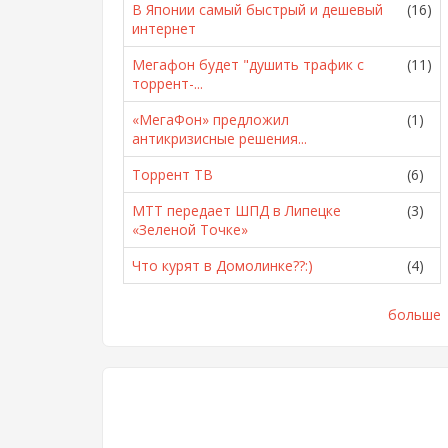
В Японии самый быстрый и дешевый
(16)
интернет
Мегафон будет "душить трафик с
(11)
торрент-...
«МегаФон» предложил
(1)
антикризисные решения...
Торрент ТВ
(6)
МТТ передает ШПД в Липецке
(3)
«Зеленой Точке»
Что курят в Домолинке??:)
(4)
больше