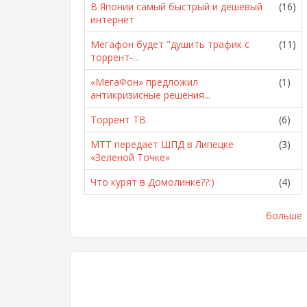
В Японии самый быстрый и дешевый
(16)
интернет
Мегафон будет "душить трафик с
(11)
торрент-...
«МегаФон» предложил
(1)
антикризисные решения...
Торрент ТВ
(6)
МТТ передает ШПД в Липецке
(3)
«Зеленой Точке»
Что курят в Домолинке??:)
(4)
больше