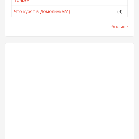
Точке»
Что курят в Домолинке??:)
(4)
больше