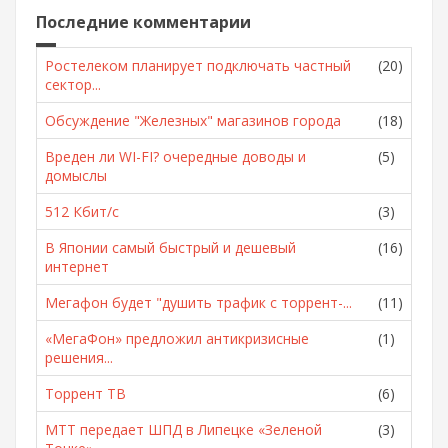
Последние комментарии
Ростелеком планирует подключать частный
(20)
сектор...
Обсуждение "Железных" магазинов города
(18)
Вреден ли WI-FI? очередные доводы и
(5)
домыслы
512 Кбит/с
(3)
В Японии самый быстрый и дешевый
(16)
интернет
Мегафон будет "душить трафик с торрент-...
(11)
«МегаФон» предложил антикризисные
(1)
решения...
Торрент ТВ
(6)
МТТ передает ШПД в Липецке «Зеленой
(3)