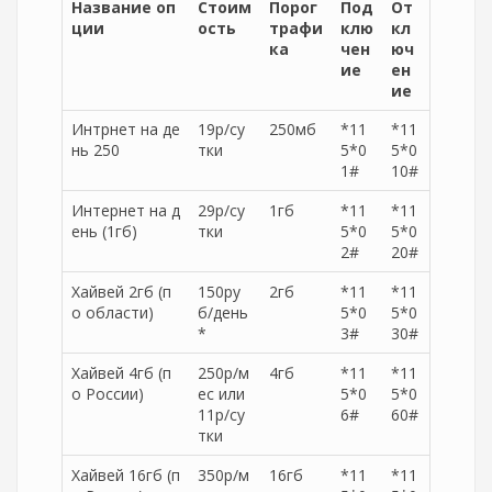
Название оп
Стоим
Порог
Под
От
ции
ость
трафи
клю
кл
ка
чен
юч
ие
ен
ие
Интрнет на де
19р/су
250мб
*11
*11
нь 250
тки
5*0
5*0
1#
10#
Интернет на д
29р/су
1гб
*11
*11
ень (1гб)
тки
5*0
5*0
2#
20#
Хайвей 2гб (п
150ру
2гб
*11
*11
о области)
б/день
5*0
5*0
*
3#
30#
Хайвей 4гб (п
250р/м
4гб
*11
*11
о России)
ес или
5*0
5*0
11р/су
6#
60#
тки
Хайвей 16гб (п
350р/м
16гб
*11
*11