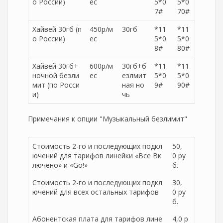
о России)
ес
5*0
5*0
7#
70#
Хайвей 30гб (п
450р/м
30гб
*11
*11
о России)
ес
5*0
5*0
8#
80#
Хайвей 30гб+
600р/м
30гб+б
*11
*11
ночной безли
ес
езлмит
5*0
5*0
мит (по Росси
ная но
9#
90#
и)
чь
Примечания к опции "Музыкальный безлимит"
Стоимость 2-го и последующих подкл
50,
ючений для тарифов линейки «Все Вк
0 ру
лючено» и «Go!»
б.
Стоимость 2-го и последующих подкл
30,
ючений для всех остальных тарифов
0 ру
б.
Абонентская плата для тарифов лине
4,0 р