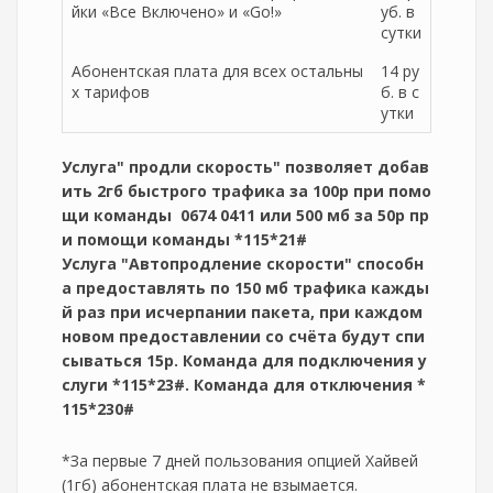
йки «Все Включено» и «Go!»
уб. в
сутки
Абонентская плата для всех остальны
14 ру
х тарифов
б. в с
утки
Услуга" продли скорость" позволяет добав
ить 2гб быстрого трафика за 100р при помо
щи команды 0674 0411 или 500 мб за 50р пр
и помощи команды *115*21#
Услуга "Автопродление скорости" способн
а предоставлять по 150 мб трафика кажды
й раз при исчерпании пакета, при каждом
новом предоставлении со счёта будут спи
сываться 15р. Команда для подключения у
слуги *115*23#. Команда для отключения *
115*230#
*За первые 7 дней пользования опцией Хайвей
(1гб) абонентская плата не взымается.