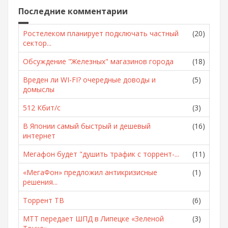
Последние комментарии
Ростелеком планирует подключать частный
(20)
сектор...
Обсуждение "Железных" магазинов города
(18)
Вреден ли WI-FI? очередные доводы и
(5)
домыслы
512 Кбит/с
(3)
В Японии самый быстрый и дешевый
(16)
интернет
Мегафон будет "душить трафик с торрент-...
(11)
«МегаФон» предложил антикризисные
(1)
решения...
Торрент ТВ
(6)
МТТ передает ШПД в Липецке «Зеленой
(3)