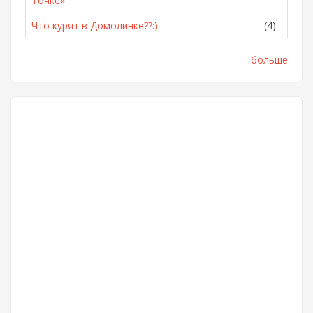
Точке»
Что курят в Домолинке??:)
(4)
больше