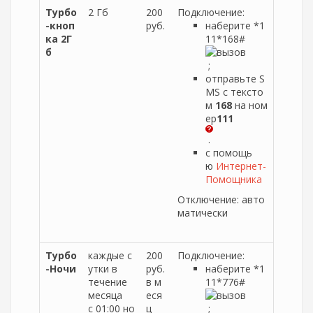
Турбо
2 Гб
200
Подключение:
-кноп
руб.
наберите *1
ка 2Г
11*168#
б
;
отправьте S
MS с тексто
м
168
на ном
ер
111
.
с помощь
ю
Интернет-
Помощника
Отключение: авто
матически
Турбо
каждые с
200
Подключение:
-Ночи
утки в
руб.
наберите *1
течение
в м
11*776#
месяца
еся
с 01:00 но
ц
;