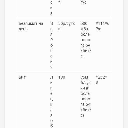
с
*.
т/с
и
я
Безлимит на
В
50р/сутк
500
*111*6
день
с
и.
мб п
7#
я
осле
Р
поро
о
га 64
с
кбит/
с
с.
и
я
Бит
Л
180
75м
*252*
и
б/сут
#
п
ки (п
е
осле
ц
поро
к
га 64
а
кбит/
я
с)
о
б