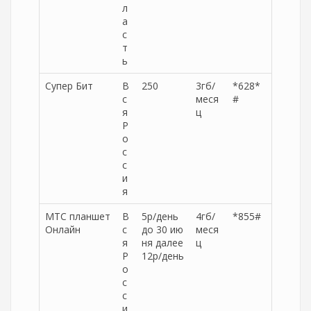
л
а
с
т
ь
Супер Бит
В
250
3гб/
*628*
с
меся
#
я
ц
Р
о
с
с
и
я
МТС планшет
В
5р/день
4гб/
*855#
Онлайн
с
до 30 ию
меся
я
ня далее
ц
Р
12р/день
о
с
с
и