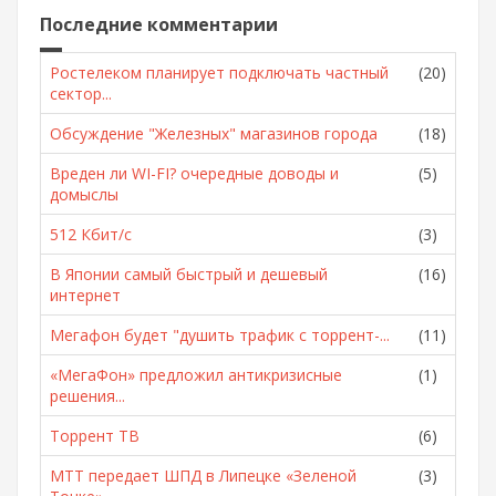
Последние комментарии
Ростелеком планирует подключать частный
(20)
сектор...
Обсуждение "Железных" магазинов города
(18)
Вреден ли WI-FI? очередные доводы и
(5)
домыслы
512 Кбит/с
(3)
В Японии самый быстрый и дешевый
(16)
интернет
Мегафон будет "душить трафик с торрент-...
(11)
«МегаФон» предложил антикризисные
(1)
решения...
Торрент ТВ
(6)
МТТ передает ШПД в Липецке «Зеленой
(3)