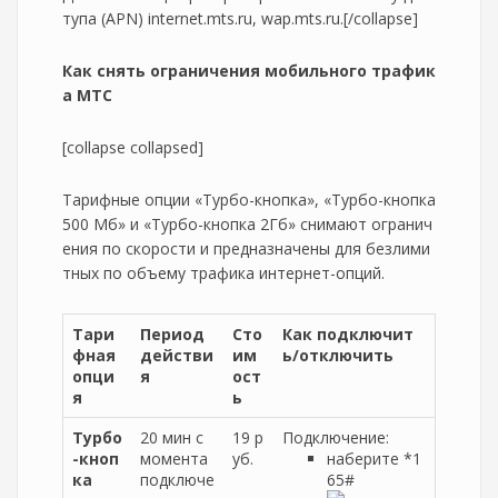
тупа (APN) internet.mts.ru, wap.mts.ru.[/collapse]
Как снять ограничения мобильного трафик
а МТС
[collapse collapsed]
Тарифные опции «Турбо-кнопка», «Турбо-кнопка
500 Мб» и «Турбо-кнопка 2Гб» снимают огранич
ения по скорости и предназначены для безлими
тных по объему трафика интернет-опций.
Тари
Период
Сто
Как подключит
фная
действи
им
ь/отключить
опци
я
ост
я
ь
Турбо
20 мин с
19 р
Подключение:
-кноп
момента
уб.
наберите *1
ка
подключе
65#