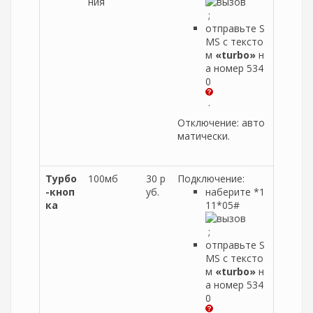
ния
;
отправьте S
MS с тексто
м
«turbo»
н
а номер 534
0
.
Отключение: авто
матически.
Турбо
100мб
30 р
Подключение:
-кноп
уб.
наберите *1
ка
11*05#
;
отправьте S
MS с тексто
м
«turbo»
н
а номер 534
0