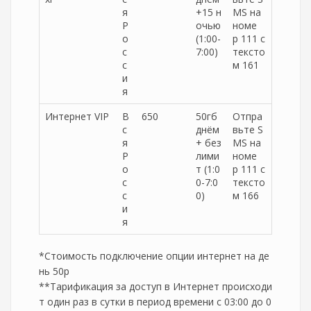
я
+15 н
MS на
Р
очью
номе
о
(1:00-
р 111 с
с
7:00)
тексто
с
м 161
и
я
Интернет VIP
В
650
50гб
Отпра
с
днём
вьте S
я
+ без
MS на
Р
лими
номе
о
т (1:0
р 111 с
с
0-7:0
тексто
с
0)
м 166
и
я
*Стоимость подключение опции интернет на де
нь 50р
**Тарификация за доступ в Интернет происходи
т один раз в сутки в период времени с 03:00 до 0