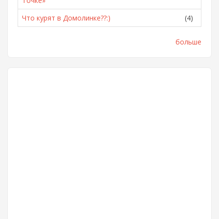
Точке»
Что курят в Домолинке??:)
(4)
больше