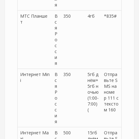
я
МТС Планше
В
350
4гб
*835#
т
с
я
Р
о
с
с
и
я
Интернет Min
В
350
5гб д
Отпра
i
с
нём+
вьте S
я
5гб н
MS на
Р
очью
номе
о
(1:00-
р 111 с
с
7:00)
тексто
с
(
м 160
и
я
Интернет Ma
В
500
15гб
Отпра
xi
с
днём
вьте S