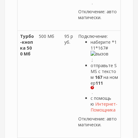
.
Отключение: авто
матически.
Турбо
500 Мб
95 р
Подключение:
-кноп
уб.
наберите *1
ка 50
11*167#
0 Мб
;
отправьте S
MS с тексто
м
167
на ном
ер
111
.
с помощь
ю
Интернет-
Помощника
Отключение: авто
матически.