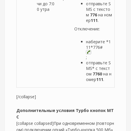
чи до 7:0
отправьте S
0 утра
MS с тексто
м
776
на ном
ер
111
.
Отключение:
наберите *1
11*776#
;
отправьте S
MS* с текст
ом
7760
на н
омер
111
.
[/collapse]
Дополнительные условия Турбо кнопок МТ
С
[collapse collapsed]При одновременном (повторн
ом) подключении опций «Турбо-кнопка 500 Мб»