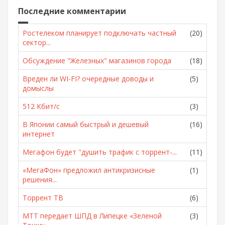
Последние комментарии
Ростелеком планирует подключать частный
(20)
сектор...
Обсуждение "Железных" магазинов города
(18)
Вреден ли WI-FI? очередные доводы и
(5)
домыслы
512 Кбит/с
(3)
В Японии самый быстрый и дешевый
(16)
интернет
Мегафон будет "душить трафик с торрент-...
(11)
«МегаФон» предложил антикризисные
(1)
решения...
Торрент ТВ
(6)
МТТ передает ШПД в Липецке «Зеленой
(3)