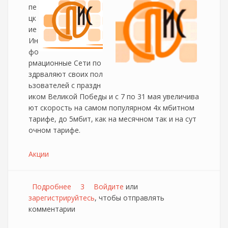
пе
цк
ие
Ин
фо
рмационные Сети по
здрваляют своих пол
ьзователей с праздн
иком Великой Победы и с 7 по 31 мая увеличива
ют скорость на самом популярном 4х мбитном
тарифе, до 5мбит, как на месячном так и на сут
очном тарифе.
Акции
Подробнее
о ЛИС празднует победу!
3
Войдите
или
зарегистрируйтесь
, чтобы отправлять
комментарии