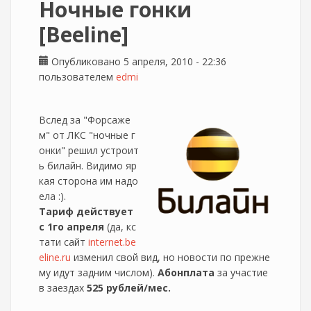
Ночные гонки
[Beeline]
Опубликовано 5 апреля, 2010 - 22:36
пользователем
edmi
Вслед за "Форсаже
м" от ЛКС "ночные г
онки" решил устроит
ь билайн. Видимо яр
кая сторона им надо
ела :).
Тариф действует
с 1го апреля
(да, кс
тати сайт
internet.be
eline.ru
изменил свой вид, но новости по прежне
му идут задним числом).
Абонплата
за участие
в заездах
525 рублей/мес.