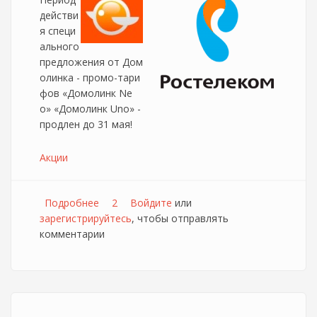
действи
я специ
ального
предложения от Дом
олинка - промо-тари
фов «Домолинк Ne
o» «Домолинк Uno» -
продлен до 31 мая!
Акции
Подробнее
о Продление промо тарифов Домолинк
2
Войдите
или
зарегистрируйтесь
UNO&NEO
, чтобы отправлять
комментарии