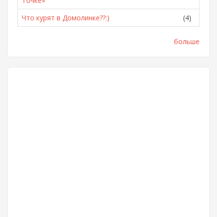
Точке»
Что курят в Домолинке??:)
(4)
больше