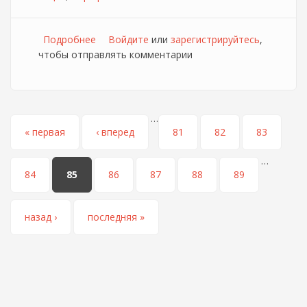
Подробнее
о Продление тарифа "Форсаж" [ЛКС]
Войдите
или
зарегистрируйтесь
,
чтобы отправлять комментарии
…
Страницы
« первая
‹ вперед
81
82
83
…
84
85
86
87
88
89
назад ›
последняя »