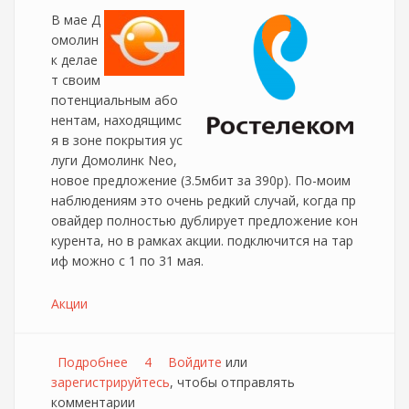
В мае Д
омолин
к делае
т своим
потенциальным або
нентам, находящимс
я в зоне покрытия ус
луги Домолинк Neo,
новое предложение (3.5мбит за 390р). По-моим
наблюдениям это очень редкий случай, когда пр
овайдер полностью дублирует предложение кон
курента, но в рамках акции. подключится на тар
иф можно с 1 по 31 мая.
Акции
Подробнее
о Домолинк собирает свой Пазл
4
Войдите
или
зарегистрируйтесь
, чтобы отправлять
комментарии