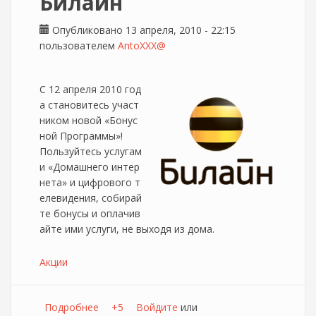
Билайн
Опубликовано 13 апреля, 2010 - 22:15
пользователем
AntoXXX@
С 12 апреля 2010 год
а становитесь участ
ником новой «Бонус
ной Программы»!
Пользуйтесь услугам
и «Домашнего интер
нета» и цифрового т
елевидения, собирай
те бонусы и оплачив
айте ими услуги, не выходя из дома.
Акции
Подробнее
о Бонусная программа для абонентов
+5
Войдите
или