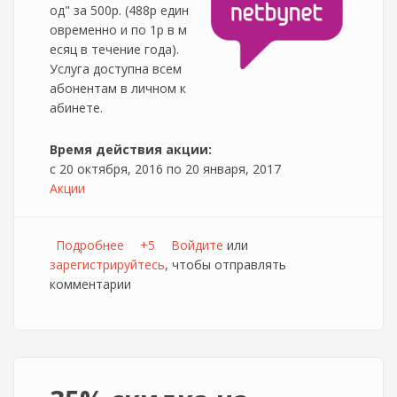
од" за 500р. (488р един
овременно и по 1р в м
есяц в течение года).
Услуга доступна всем
абонентам в личном к
абинете.
Время действия акции:
с
20 октября, 2016
по
20 января, 2017
Акции
Подробнее
о 100 мегабит за 500р в год от NetbyNet
+5
Войдите
или
зарегистрируйтесь
, чтобы отправлять
комментарии