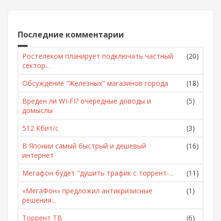
Последние комментарии
Ростелеком планирует подключать частный
(20)
сектор...
Обсуждение "Железных" магазинов города
(18)
Вреден ли WI-FI? очередные доводы и
(5)
домыслы
512 Кбит/с
(3)
В Японии самый быстрый и дешевый
(16)
интернет
Мегафон будет "душить трафик с торрент-...
(11)
«МегаФон» предложил антикризисные
(1)
решения...
Торрент ТВ
(6)