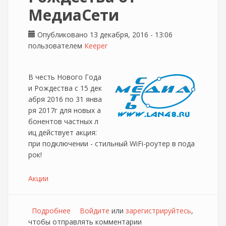
МедиаСети
Опубликовано 13 декабря, 2016 - 13:06
пользователем
Keeper
В честь Нового Года
и Рождества с 15 дек
абря 2016 по 31 янва
ря 2017г для новых а
бонентов частных л
иц действует акция:
при подключении - стильный WiFi-роутер в пода
рок!
Акции
Подробнее
о Акция в честь Нового Года и Рождества
Войдите
или
зарегистрируйтесь
,
чтобы отправлять комментарии
от МедиаСети