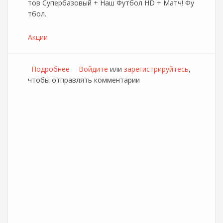
тов Супербазовый + Наш Футбол HD + Матч! Фу
тбол.
Акции
Подробнее
о ТВ-тариф "Спортивный" от провайдера
Войдите
или
зарегистрируйтесь
,
чтобы отправлять комментарии
"Медиасеть"