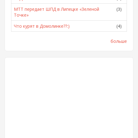
МТТ передает ШПД в Липецке «Зеленой
(3)
Точке»
Что курят в Домолинке??:)
(4)
больше