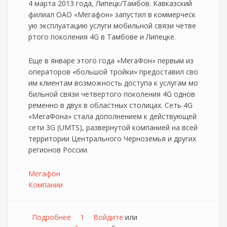
4 марта 2013 года, Липецк/Тамбов. Кавказский
филиал ОАО «Мегафон» запустил в коммерческ
ую эксплуатацию услуги мобильной связи четве
ртого поколения 4G в Тамбове и Липецке.
Еще в январе этого года «МегаФон» первым из
операторов «большой тройки» предоставил сво
им клиентам возможность доступа к услугам мо
бильной связи четвертого поколения 4G однов
ременно в двух в областных столицах. Сеть 4G
«МегаФона» стала дополнением к действующей
сети 3G (UMTS), развернутой компанией на всей
территории Центрального Черноземья и других
регионов России.
Мегафон
Компании
Подробнее
о «МегаФон» включил 4G в массовое
1
Войдите
или