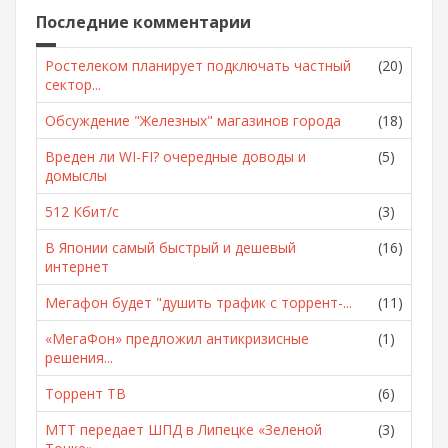
Последние комментарии
Ростелеком планирует подключать частный
(20)
сектор...
Обсуждение "Железных" магазинов города
(18)
Вреден ли WI-FI? очередные доводы и
(5)
домыслы
512 Кбит/с
(3)
В Японии самый быстрый и дешевый
(16)
интернет
Мегафон будет "душить трафик с торрент-...
(11)
«МегаФон» предложил антикризисные
(1)
решения...
Торрент ТВ
(6)
МТТ передает ШПД в Липецке «Зеленой
(3)