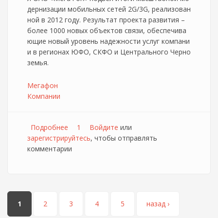
дернизации мобильных сетей 2G/3G, реализован
ной в 2012 году. Результат проекта развития –
более 1000 новых объектов связи, обеспечива
ющие новый уровень надежности услуг компани
и в регионах ЮФО, СКФО и Центрального Черно
земья.
Мегафон
Компании
Подробнее
о Кавказский «МегаФон» увеличил
1
Войдите
или
зарегистрируйтесь
потенциал мобильных сетей в 14 регионах
, чтобы отправлять
комментарии
Страницы
1
2
3
4
5
назад ›