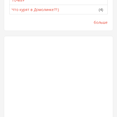
Точке»
Что курят в Домолинке??:)
(4)
больше