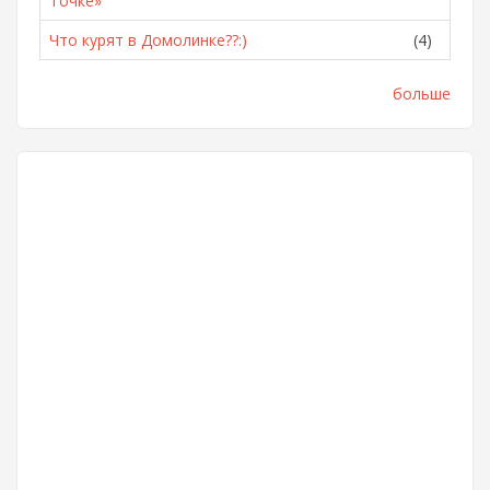
Точке»
Что курят в Домолинке??:)
(4)
больше