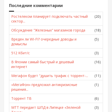
Последние комментарии
Ростелеком планирует подключать частный
(20)
сектор...
Обсуждение "Железных" магазинов города
(18)
Вреден ли WI-FI? очередные доводы и
(5)
домыслы
512 Кбит/с
(3)
В Японии самый быстрый и дешевый
(16)
интернет
Мегафон будет "душить трафик с торрент-...
(11)
«МегаФон» предложил антикризисные
(1)
решения...
Торрент ТВ
(6)
МТТ передает ШПД в Липецке «Зеленой
(3)