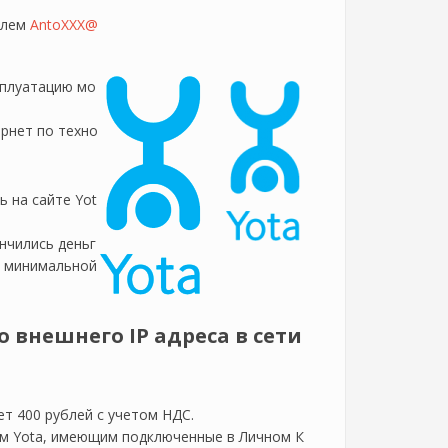
елем
AntoXXX@
сплуатацию мо
ернет по техно
 на сайте Yot
ончились деньг
а минимальной
внешнего IP адреса в сети
ет 400 рублей с учетом НДС.
ам Yota, имеющим подключенные в Личном К