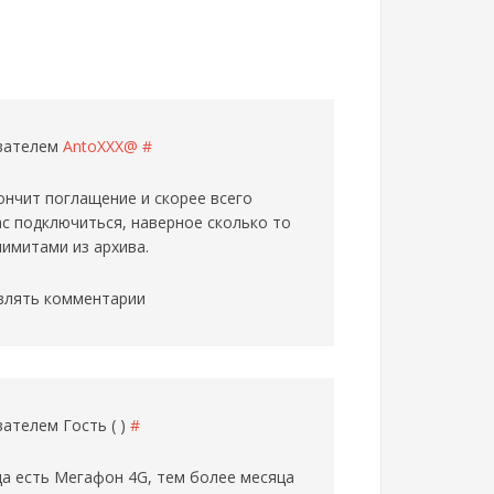
ователем
AntoXXX@
#
ончит поглащение и скорее всего
ас подключиться, наверное сколько то
имитами из архива.
влять комментарии
ователем
Гость ( )
#
да есть Мегафон 4G, тем более месяца