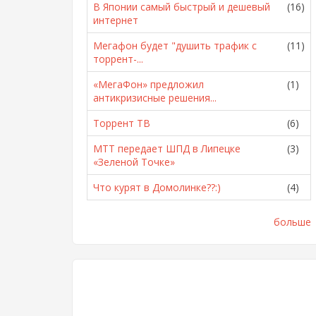
В Японии самый быстрый и дешевый
(16)
интернет
Мегафон будет "душить трафик с
(11)
торрент-...
«МегаФон» предложил
(1)
антикризисные решения...
Торрент ТВ
(6)
МТТ передает ШПД в Липецке
(3)
«Зеленой Точке»
Что курят в Домолинке??:)
(4)
больше