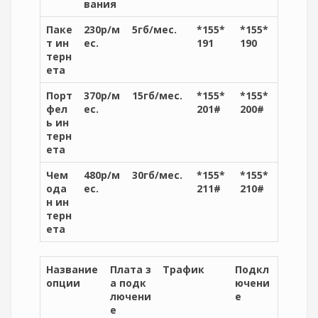
вания
Паке
230р/м
5гб/мес.
*155*
*155*
т ин
ес.
191
190
терн
ета
Порт
370р/м
15гб/мес.
*155*
*155*
фел
ес.
201#
200#
ь ин
терн
ета
Чем
480р/м
30гб/мес.
*155*
*155*
ода
ес.
211#
210#
н ин
терн
ета
Название
Плата з
Трафик
Подкл
опции
а подк
ючени
лючени
е
е