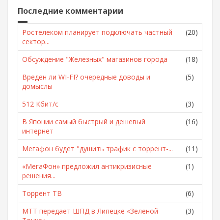
Последние комментарии
Ростелеком планирует подключать частный
(20)
сектор...
Обсуждение "Железных" магазинов города
(18)
Вреден ли WI-FI? очередные доводы и
(5)
домыслы
512 Кбит/с
(3)
В Японии самый быстрый и дешевый
(16)
интернет
Мегафон будет "душить трафик с торрент-...
(11)
«МегаФон» предложил антикризисные
(1)
решения...
Торрент ТВ
(6)
МТТ передает ШПД в Липецке «Зеленой
(3)