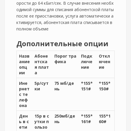
орости до 64 кБит/сек. В случае внесения необх
одимой суммы для списания абонентской платы
после ее приостановки, услуга автоматически а
ктивируется, абонентская плата списывается в
полном объеме
Дополнительные опции
Назв
Абоне
Порог тра
Подк
Откл
ание
нтска
фика
люче
ючен
опц
я плат
ние
ие
ии
а
Ине
5р/сут
75 мб/де
*155*
*155*
рнет
ки
нь
151#
150#
с те
леф
она
Ден
15р в с
250мб/де
*155*
155*1
ь в с
утки п
нь
161#
60#
ети
ользо