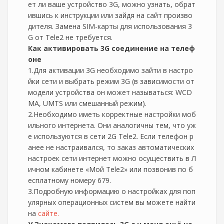
ет ли ваше устройство 3G, можно узнать, обрат
ившись к инструкции или зайдя на сайт произво
дителя. Замена SIM-карты для использования 3
G от Tele2 не требуется.
Как активировать 3G соединение на телеф
оне
1.Для активации 3G необходимо зайти в настро
йки сети и выбрать режим 3G (в зависимости от
модели устройства он может называться: WCD
MA, UMTS или смешанный режим).
2.Необходимо иметь корректные настройки моб
ильного интернета. Они аналогичны тем, что уж
е используются в сети 2G Tele2. Если телефон р
анее не настраивался, то заказ автоматических
настроек сети интернет можно осуществить в Л
ичном кабинете «Мой Tele2» или позвонив по б
есплатному номеру 679.
3.Подробную информацию о настройках для поп
улярных операционных систем вы можете найти
на
сайте.