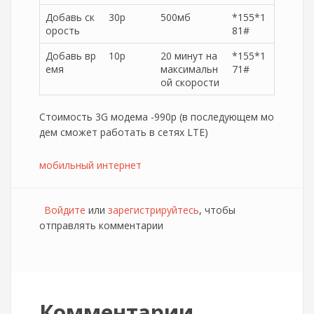
Добавь ск
30р
500мб
*155*1
орость
81#
Добавь вр
10р
20 минут на
*155*1
емя
максимальн
71#
ой скорости
Стоимость 3G модема -990р (в последующем мо
дем сможет работать в сетях LTE)
мобильный интернет
Войдите
или
зарегистрируйтесь
, чтобы
отправлять комментарии
Комментарии