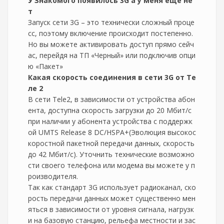
У Знакомого появилось 3G а у меня ещё не
т
Запуск сети 3G – это технически сложный проце
сс, поэтому включение происходит постепенно.
Но вы можете активировать доступ прямо сейч
ас, перейдя на ТП «Черный» или подключив опци
ю «Пакет»
Какая скорость соединения в сети 3G от Те
ле 2
В сети Tele2, в зависимости от устройства абон
ента, доступна скорость загрузки до 20 Мбит/с
при наличии у абонента устройства с поддержк
ой UMTS Release 8 DC/HSPA+(Эволюция высокос
коростной пакетной передачи данных, скорость
до 42 Мбит/с). Уточнить технические возможно
сти своего телефона или модема вы можете у п
роизводителя.
Так как стандарт 3G использует радиоканал, ско
рость передачи данных может существенно мен
яться в зависимости от уровня сигнала, нагрузк
и на базовую станцию, рельефа местности и зас