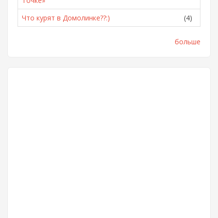
Точке»
Что курят в Домолинке??:)
(4)
больше