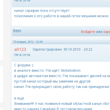
Не в сети
канал сарафан пока отсутствует
пожелания о его работе в нашей сетке вешания можно
Верх
Войдите
или
зар
19 января, 2012 - 23:44
all123
Зарегистрирован:
30.10.2010 - 23:22
Не в сети
C форума :)
в аналоге вместо 7тв идёт Nickelodeon
в цифре автоматом вместо 7тв показывает дисней на м
пустой канал который мы заменим на другой
канал 7тв прекращает свою работу так как принадлежит
и ещё
Внимание!!!! У нас появился новый областной канал «Вот
вместо канала Сарафан! В тестовом вещании.