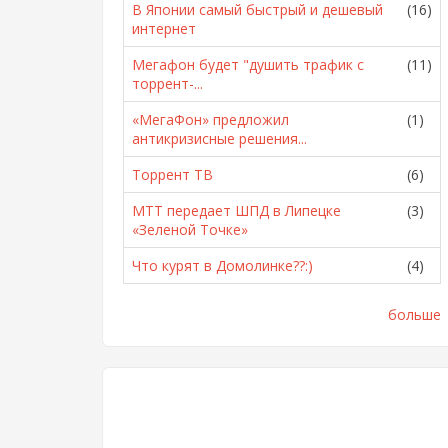
В Японии самый быстрый и дешевый
(16)
интернет
Мегафон будет "душить трафик с
(11)
торрент-...
«МегаФон» предложил
(1)
антикризисные решения...
Торрент ТВ
(6)
МТТ передает ШПД в Липецке
(3)
«Зеленой Точке»
Что курят в Домолинке??:)
(4)
больше