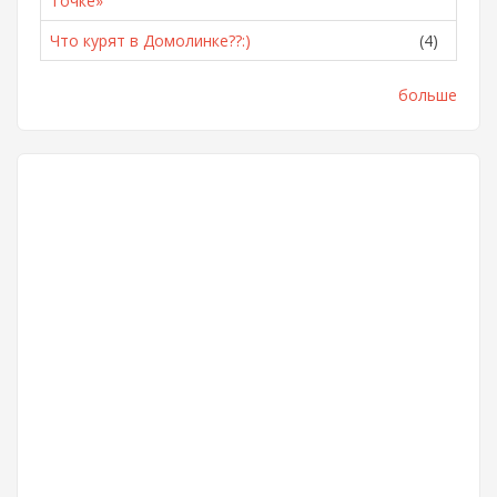
Точке»
Что курят в Домолинке??:)
(4)
больше