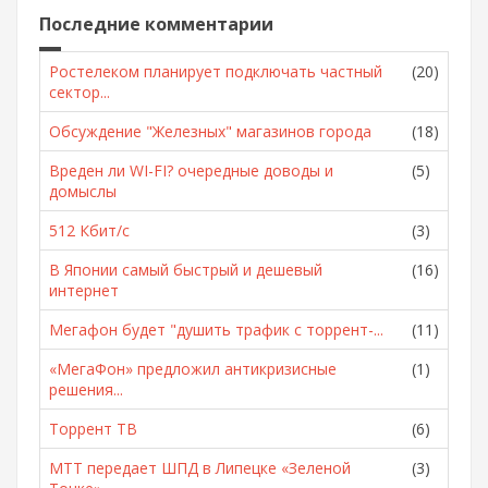
Последние комментарии
Ростелеком планирует подключать частный
(20)
сектор...
Обсуждение "Железных" магазинов города
(18)
Вреден ли WI-FI? очередные доводы и
(5)
домыслы
512 Кбит/с
(3)
В Японии самый быстрый и дешевый
(16)
интернет
Мегафон будет "душить трафик с торрент-...
(11)
«МегаФон» предложил антикризисные
(1)
решения...
Торрент ТВ
(6)
МТТ передает ШПД в Липецке «Зеленой
(3)