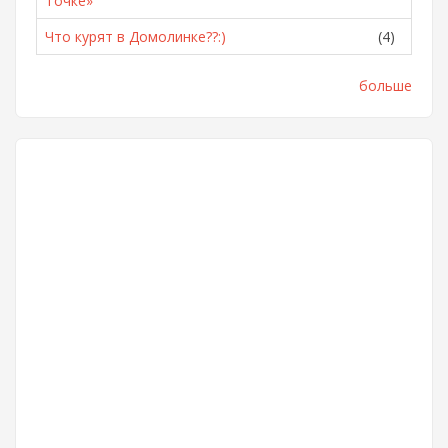
Точке»
Что курят в Домолинке??:)
(4)
больше