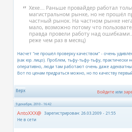
Хехе.... Раньше провайдер работал тол
магистральном рынке, но не прошёл п
частный рынок. На частном рынке нег
мало, возможно потому что пользовате
правда провели работу над ошибками.
реже чем раз в месяц)
Насчет "не прошёл проверку качеством" - очень удивлё
(как юр. лицо). Проблем, тьфу-тьфу-тьфу, практически 
оперативно, люди там работают очень даже адекватны
Вот по ценам придраться можно, но по качеству первый
Верх
Войдите
или
зар
9 декабря, 2010 - 16:42
AntoXXX@
Зарегистрирован:
26.03.2009 - 21:55
Не в сети