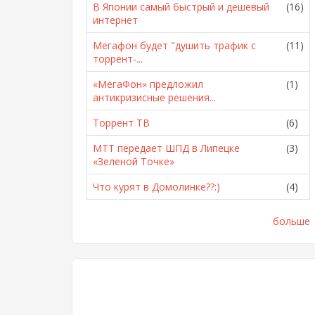
В Японии самый быстрый и дешевый
(16)
интернет
Мегафон будет "душить трафик с
(11)
торрент-...
«МегаФон» предложил
(1)
антикризисные решения...
Торрент ТВ
(6)
МТТ передает ШПД в Липецке
(3)
«Зеленой Точке»
Что курят в Домолинке??:)
(4)
больше