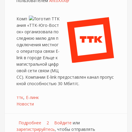
пользователем
AntoXXX@
Комп
ания «ТТК-Юго-Вост
ок» организовала по
следнюю милю для п
одключения местног
о оператора связи E-
link в городе Ельце к
магистральной цифр
овой сети связи (МЦ
СС). Компании E-link предоставлен канал пропус
кной способностью 30 Мбит/с.
ттк
Е-линк
Новости
Подробнее
о ТТК поможет Е-Линку
2
Войдите
или
зарегистрируйтесь
, чтобы отправлять