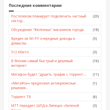
Последние комментарии
Ростелеком планирует подключать частный
(20)
сектор...
Обсуждение "Железных" магазинов города
(18)
Вреден ли WI-FI? очередные доводы и
(5)
домыслы
512 Кбит/с
(3)
В Японии самый быстрый и дешевый
(16)
интернет
Мегафон будет "душить трафик с торрент-...
(11)
«МегаФон» предложил антикризисные
(1)
решения...
Торрент ТВ
(6)
МТТ передает ШПД в Липецке «Зеленой
(3)