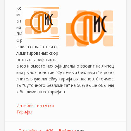
Ко
мп
ан
ия
ЛИ
С р
ешила отказаться от
лимитированых скор
остных тарифных пл
анов и вместо них официально вводит на Липец
кий рынок понятие "Суточный безлимит" и допо
лнительную линейку тарифных планов. Стоимос
ть "Суточного безлимита" на 50% выше обычны
х безлимитных тарифов
Интернет на сутки
Тарифы
Подробнее
о Лис предлагает Интернет на сутки
+26
Войдите
или