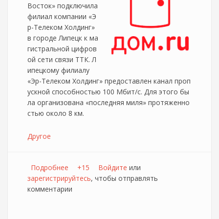
Восток» подключила
филиал компании «Э
р-Телеком Холдинг»
в городе Липецк к ма
гистральной цифров
ой сети связи ТТК. Л
ипецкому филиалу
«Эр-Телеком Холдинг» предоставлен канал проп
ускной способностью 100 Мбит/с. Для этого бы
ла организована «последняя миля» протяженно
стью около 8 км.
Другое
Подробнее
о «ТТК-Юго-Восток» подключила липецкий
+15
Войдите
или
зарегистрируйтесь
филиал «Эр-Телеком» к магистральной сети
, чтобы отправлять
комментарии
ТТК