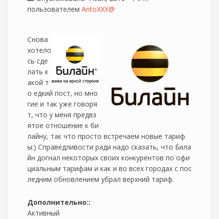
пользователем
AntoXXX@
Снова
хотело
сь сде
лать к
акой т
о едкий пост, но мно
гие и так уже говоря
т, что у меня предвз
ятое отношение к би
лайну, так что просто встречаем новые тариф
ы:) Справедливости ради надо сказать, что Била
йн догнал некоторых своих конкурентов по офи
циальным тарифам и как и во всех городах с пос
ледним обновлением убрал верхний тариф.
Дополнительно::
Активный