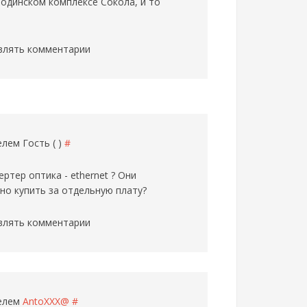
родинском комплексе Сокола, и то
влять комментарии
телем
Гость ( )
#
ртер оптика - ethernet ? Они
но купить за отдельную плату?
влять комментарии
телем
AntoXXX@
#