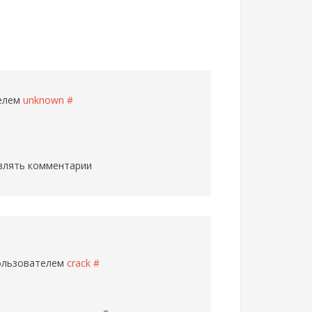
телем
unknown
#
влять комментарии
пользователем
crack
#