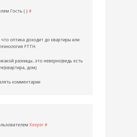
телем
Гость ( )
#
 что оптика доходит до квартиры или
 технология FTTH.
какой разницы...это неверно(ведь есть
me(квартира, дом)
влять комментарии
пользователем
Keeper
#