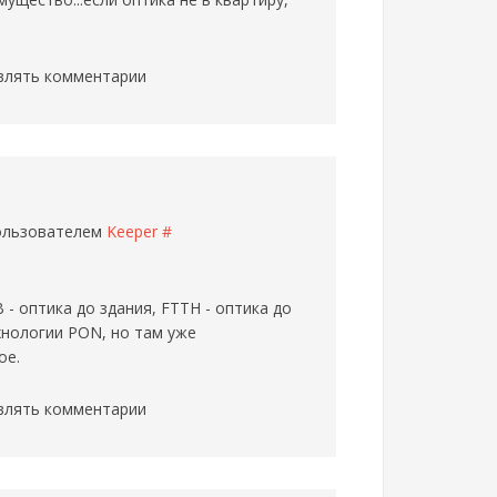
влять комментарии
пользователем
Keeper
#
B - оптика до здания, FTTH - оптика до
хнологии PON, но там уже
ое.
влять комментарии