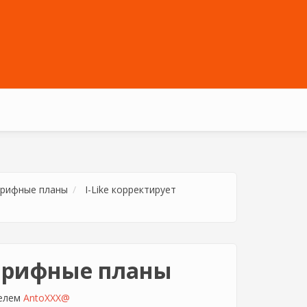
тарифные планы
I-Like корректирует
тарифные планы
телем
AntoXXX@