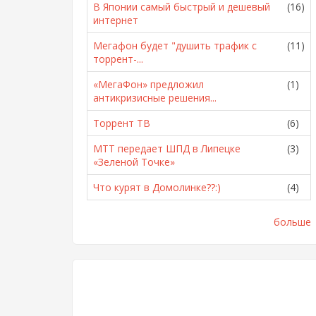
В Японии самый быстрый и дешевый
(16)
интернет
Мегафон будет "душить трафик с
(11)
торрент-...
«МегаФон» предложил
(1)
антикризисные решения...
Торрент ТВ
(6)
МТТ передает ШПД в Липецке
(3)
«Зеленой Точке»
Что курят в Домолинке??:)
(4)
больше