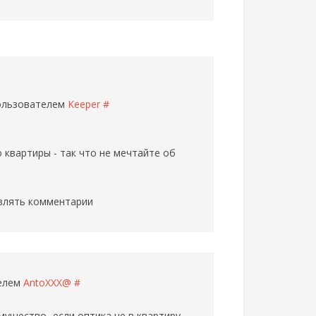
пользователем
Keeper
#
о квартиры - так что не мечтайте об
влять комментарии
телем
AntoXXX@
#
ущество...если оптика не в квартиру,