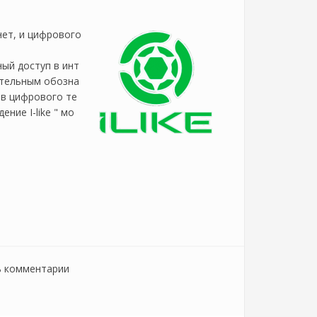
нет, и цифрового
ый доступ в инт
ительным обозна
ов цифрового те
ние I-like " мо
ь комментарии