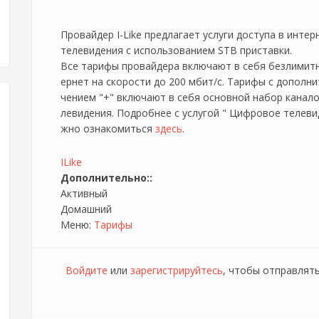
Провайдер I-Like предлагает услуги доступа в интер
телевидения с использованием STB приставки.
Все тарифы провайдера включают в себя безлимитн
ернет на скорости до 200 мбит/с. Тарифы с дополн
чением "+" включают в себя основной набор канал
левидения. Подробнее с услугой " Цифровое телевиде
жно ознакомиться
здесь
.
ILike
Дополнительно::
Активный
Домашний
Меню:
Тарифы
Войдите
или
зарегистрируйтесь
, чтобы отправлят