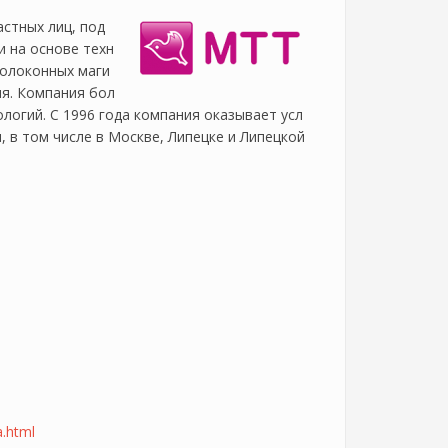
астных лиц, под
и на основе техн
волоконных маги
я. Компания бол
логий. С 1996 года компания оказывает усл
, в том числе в Москве, Липецке и Липецкой
a.html