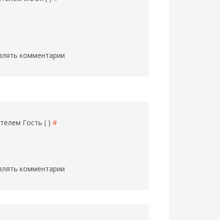
влять комментарии
вателем
Гость ( )
#
влять комментарии