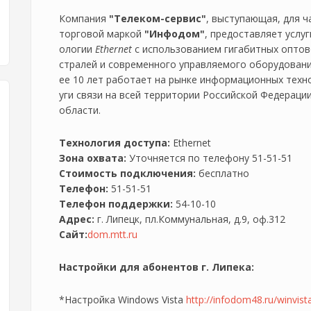
Компания
"Телеком-сервис"
, выступающая, для ч
торговой маркой
"Инфодом"
, предоставляет услуг
ологии
Ethernet
с использованием гигабитных опто
стралей и современного управляемого оборудовани
ее 10 лет работает на рынке информационных техно
уги связи на всей территории Российской Федерации
области.
Технология доступа:
Ethernet
Зона охвата:
Уточняется по телефону 51-51-51
Стоимость подключения:
бесплатно
Телефон:
51-51-51
Телефон поддержки:
54-10-10
Адрес:
г. Липецк, пл.Коммунальная, д.9, оф.312
Сайт:
dom.mtt.ru
Настройки для абонентов г. Липека:
*Настройка Windows Vista
http://infodom48.ru/winvist