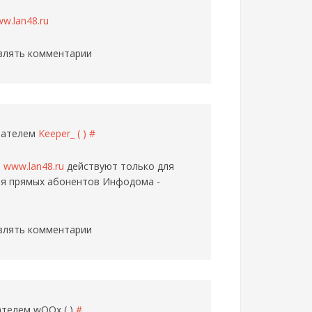
w.lan48.ru
влять комментарии
ователем
Keeper_ ( )
#
а
www.lan48.ru
действуют только для
ля прямых абонентов Инфодома -
влять комментарии
вателем
wOOx ( )
#