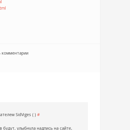
l
tml
ь комментарии
ователем
SidViges ( )
#
 будут, улыбнула надпись на сайте,