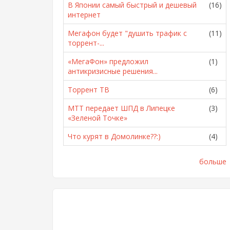
В Японии самый быстрый и дешевый
(16)
интернет
Мегафон будет "душить трафик с
(11)
торрент-...
«МегаФон» предложил
(1)
антикризисные решения...
Торрент ТВ
(6)
МТТ передает ШПД в Липецке
(3)
«Зеленой Точке»
Что курят в Домолинке??:)
(4)
больше