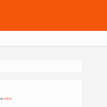
лем
edmi