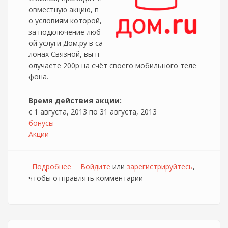
овместную акцию, п
о условиям которой,
за подключение люб
ой услуги Дом.ру в са
лонах Связной, вы п
олучаете 200р на счёт своего мобильного теле
фона.
Время действия акции:
с
1 августа, 2013
по
31 августа, 2013
бонусы
Акции
Подробнее
о Бонусы Дом.ру за подключение услуг в
Войдите
или
зарегистрируйтесь
,
чтобы отправлять комментарии
Связном