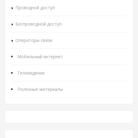
Проводной доступ
Беспроводной доступ
Операторы связи
Мобильный интернет
Телевидение
Полезные материалы