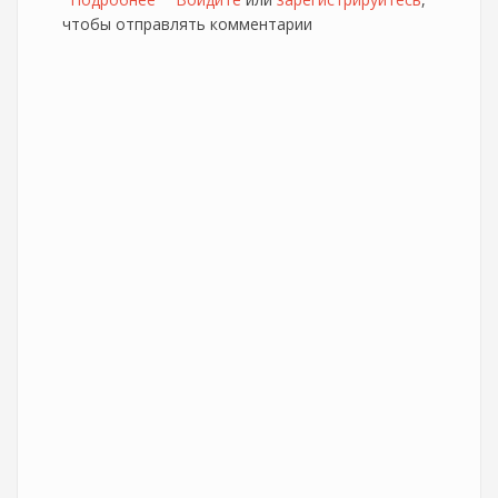
чтобы отправлять комментарии
МТС значительно расширились